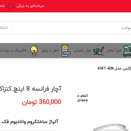
سرمایه‌ای به بزرگی
شما
انتخا
ابزار تراش
ابزار باغبانی
قفل و یراق
الکتریک و روشنا
آچار فرانسه 8 اینچ کنزاکس مدل KWT-408
اتمام م
وجودی
360,000
تومان
آلیاژ ساختکروم وانادیوم فک مدرجبرحسب میلی‌متر ابعاد (سانتی‌متر)طول 20 سانت