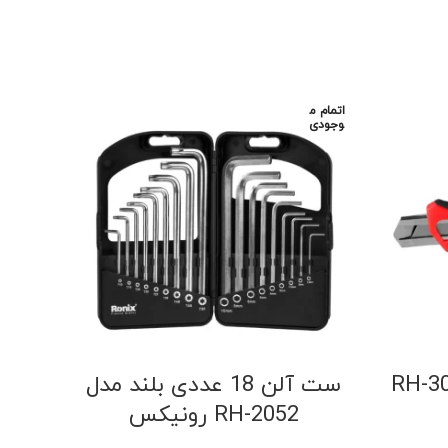
اتمام م
اتمام م
وجودی
وجودی
ست آلن 18 عددی بلند مدل
RH-2052 رونیکس