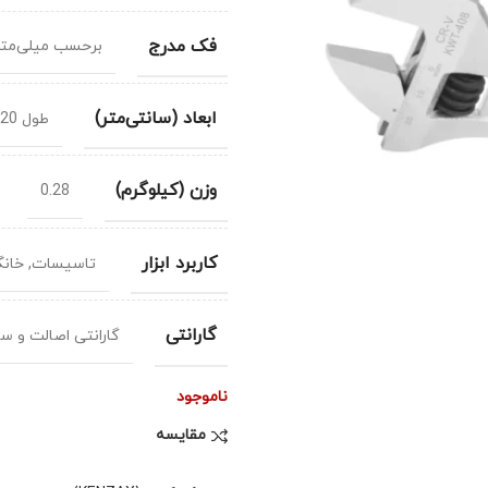
فک مدرج
برحسب میلی‌متر
ابعاد (سانتی‌متر)
طول 20 سانتی‌متر
وزن (کیلوگرم)
0.28
کاربرد ابزار
تاسیسات, خانگ
گارانتی
گارانتی اصالت و س
ناموجود
مقایسه