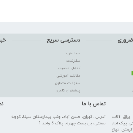
ضروری
دسترسی سریع
خبر
سبد خرید
سفارشات
کدهای تخفیف
مقالات آموزشی
سئوالات متداول
پیشخوان کاربری
تماس با ما
نم
 یراق آلات
آدرس : تهران، حسن آباد، جنب بیمارستان سینا، کوچه
ی پیک ابزار
نعمتی، بن بست چهارم، پلاک 5 واحد 1
رفتن انواع