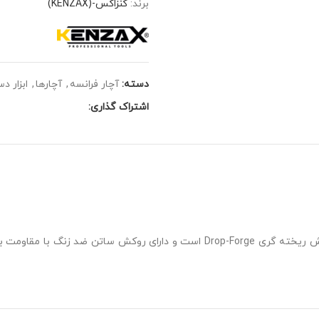
برند:
کنزاکس-(KENZAX)
دسته:
آچار فرانسه
,
آچارها
,
ابزار د
اشتراک گذاری:
ساخته شده به روش ریخته گری Drop-Forge است و دارای روکش ساتن 