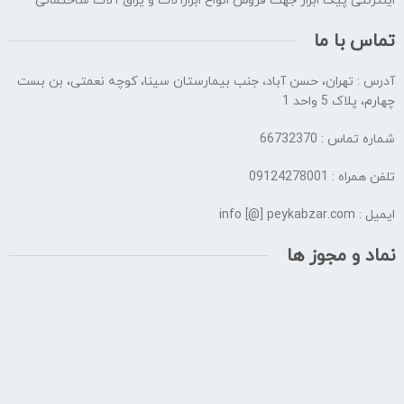
اینترنتی پیک ابزار جهت فروش انواع ابزارآلات و یراق آلات ساختمانی
تماس با ما
آدرس : تهران، حسن آباد، جنب بیمارستان سینا، کوچه نعمتی، بن بست
چهارم، پلاک 5 واحد 1
شماره تماس : 66732370
تلفن همراه : 09124278001
ایمیل : info [@] peykabzar.com
نماد و مجوز ها